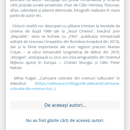
cărți poștale (unele proiectate chiar de Călin Hentea), fluturași,
afișe, calendare și pliante electorale, fotografii realizate în mare
parte de autor etc.
Cititorii cinefili vor descoperi cu plăcere trimiteri la revistele de
cinema de după 1989 (de la „Noul Cinema”, trecând prin
„Republik”, seria se încheie cu „Film”, publicația trimestrială
editată de Uniunea Cineaștilor din România începând din 2013),
dar și la filme importante ale unor regizori precum Marian
Crișan – al cărui remarcabil lungmetraj de debut din 2010,
„Morgen”, anticipează cu cinci ani criza emigranților din Orientul
Mijlociu ajunși în Europa –, Cristian Mungiu și Călin Peter
Netzer.
Mihai Fulger, „Cartoane colorate din vremuri tulburate” în
Adevărul, (
https://adevarul.ro/blogurile-adevarul/cartoane-
colorate-din-vremuri-tul...
)
De aceeași autori...
Nu au fost găsite cărți de aceeași autori.