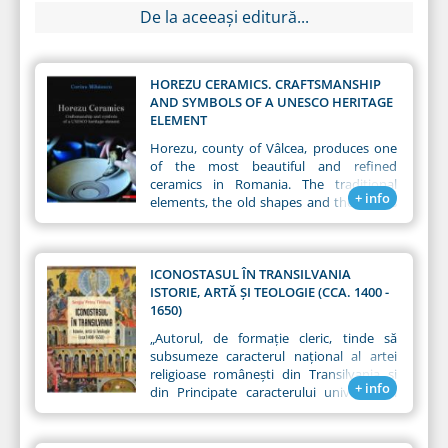
De la aceeași editură...
HOREZU CERAMICS. CRAFTSMANSHIP
AND SYMBOLS OF A UNESCO HERITAGE
ELEMENT
Horezu, county of Vâlcea, produces one
of the most beautiful and refined
ceramics in Romania. The traditional
+ info
elements, the old shapes and the motifs
preserved over the years, with the help
from the knowledge and specific
techniques, convert the ceramics here
into objects of art and civilization. Since
ICONOSTASUL ÎN TRANSILVANIA
December 2012, the traditional Horezu
ISTORIE, ARTĂ ȘI TEOLOGIE (CCA. 1400 -
ceramics, along with the techniques
1650)
associated, has been included in the
„Autorul, de formație cleric, tinde să
UNESCO Representative List of the
subsumeze caracterul național al artei
Intangible Cultural Heritage Elements of
religioase românești din Transilvania și
Humanity.
+ info
din Principate caracterului universal al
artei bisericești răsăritene, ceea ce, până
la un punct, este perfect sustenabil.
Remarcăm concluziile pertinente ale