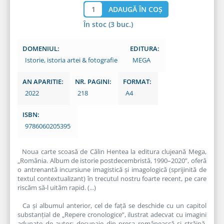
În stoc (3 buc.)
DOMENIUL:
EDITURA:
Istorie, istoria artei & fotografie
MEGA
AN APARITIE:
NR. PAGINI:
FORMAT:
2022
218
A4
ISBN:
9786060205395
Noua carte scoasă de Călin Hentea la editura clujeană Mega,
„România. Album de istorie postdecembristă, 1990–2020”, oferă
o antrenantă incursiune imagistică și imagologică (sprijinită de
textul contextualizant) în trecutul nostru foarte recent, pe care
riscăm să-l uităm rapid. (...)
Ca și albumul anterior, cel de față se deschide cu un capitol
substanțial de „Repere cronologice”, ilustrat adecvat cu imagini
adunate de autor: decupaje din presa românească și străină,