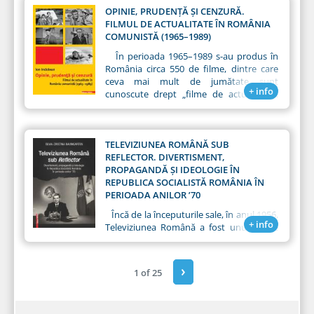
autorului, rezultate de pe urma unor
OPINIE, PRUDENŢĂ ŞI CENZURĂ.
analize și studii teoretice din bibliografia
FILMUL DE ACTUALITATE ÎN ROMÂNIA
universală și românească, dar și ca
COMUNISTĂ (1965–1989)
rezultat al propriilor cercetări de teren.
În perioada 1965–1989 s-au produs în
Adesea, aspecte rămase în suspensie sau
România circa 550 de filme, dintre care
neobservate de predecesori ajung să fie
ceva mai mult de jumătate sunt
relevate pentru prima oară în această
+ info
cunoscute drept „filme de actualitate”.
lucrare.
Potrivit definiţiei oficiale, redactată în
1968 în urma şedinţei Comisiei Ideologice
din 23 mai, unde Nicolae Ceauşescu şi
Paul Niculescu‑Mizil s-au întâlnit cu
TELEVIZIUNEA ROMÂNĂ SUB
cineaştii, acest tip de film este „inspirat
REFLECTOR. DIVERTISMENT,
din diferite zone şi aspecte ale realităţii”.
PROPAGANDĂ ŞI IDEOLOGIE ÎN
REPUBLICA SOCIALISTĂ ROMÂNIA ÎN
PERIOADA ANILOR ’70
Încă de la începuturile sale, în anul 1956,
+ info
Televiziunea Română a fost unul dintre
instrumentele prin care vocea
autorităţilor comuniste s-a făcut auzită –
atât la propriu, cât şi la figurat –, având ca
›
1 of 25
rol primordial propagarea ideologiei
comuniste.