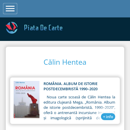
Jump to navigation
Călin Hentea
ROMÂNIA. ALBUM DE ISTORIE
POSTDECEMBRISTĂ 1990–2020
Noua carte scoasă de Călin Hentea la
editura clujeană Mega, „România. Album
de istorie postdecembristă, 1990–2020”,
oferă o antrenantă incursiune imagistică
+ info
și imagologică (sprijinită de textul
contextualizant) în trecutul nostru foarte
recent, pe care riscăm să-l uităm rapid. (...)