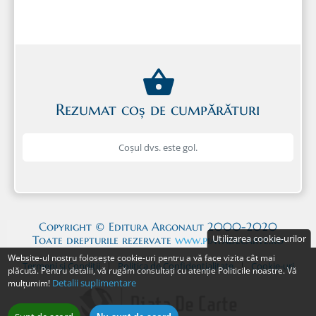
Rezumat coș de cumpărături
Coșul dvs. este gol.
Copyright © Editura Argonaut 2000-2020
Utilizarea cookie-urilor
Toate drepturile rezervate
www.piatadecarte.ro
Website-ul nostru folosește cookie-uri pentru a vă face vizita cât mai
Termeni și Condiții
|
Politica de Confidențialitate
|
Cookie-uri
plăcută. Pentru detalii, vă rugăm consultați cu atenție Politicile noastre. Vă
Detalii suplimentare
mulțumim!