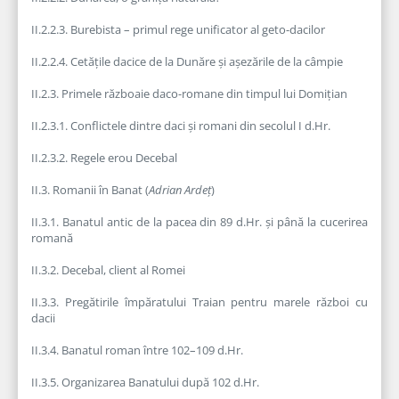
II.2.2.3. Burebista – primul rege unificator al geto-dacilor
II.2.2.4. Cetățile dacice de la Dunăre și așezările de la câmpie
II.2.3. Primele războaie daco-romane din timpul lui Domițian
II.2.3.1. Conflictele dintre daci și romani din secolul I d.Hr.
II.2.3.2. Regele erou Decebal
II.3. Romanii în Banat (
Adrian Ardeț
)
II.3.1. Banatul antic de la pacea din 89 d.Hr. și până la cucerirea
romană
II.3.2. Decebal, client al Romei
II.3.3. Pregătirile împăratului Traian pentru marele război cu
dacii
II.3.4. Banatul roman între 102–109 d.Hr.
II.3.5. Organizarea Banatului după 102 d.Hr.