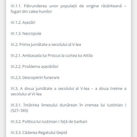
III.1.1. Pătrunderea unor populații de origine răsăriteană –
fugari din calea hunilor
III.1.2. Așezări
III.1.3. Necropole
III.2. Prima jumătate a secolului al V-lea
III.2.1. Ambasada lui Priscus la curtea lui Attila
III.2.2. Problema așezărilor
III.2.3. Descoperiri funerare
III.3. A doua jumătate a secolului al V-lea – a doua treime a
secolului al VI-lea
III.3.1. Întărirea limesului dunărean în vremea lui Iustinian I
(527–565)
III.3.2. Politica lui Iustinian I față de barbari
III.3.3. Căderea Regatului Gepid