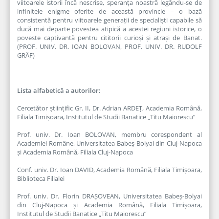
viitoarele istorii încă nescrise, speranța noastră legându-se de
infinitele enigme oferite de această provincie – o bază
consistentă pentru viitoarele generații de specialiști capabile să
ducă mai departe povestea atipică a acestei regiuni istorice, o
poveste captivantă pentru cititorii curioși și atrași de Banat.
(PROF. UNIV. DR. IOAN BOLOVAN, PROF. UNIV. DR. RUDOLF
GRÄF)
Lista alfabetică a autorilor:
Cercetător științific Gr. II, Dr. Adrian ARDEȚ, Academia Română,
Filiala Timișoara, Institutul de Studii Banatice „Titu Maiorescu”
Prof. univ. Dr. Ioan BOLOVAN, membru corespondent al
Academiei Române, Universitatea Babeș-Bolyai din Cluj-Napoca
și Academia Română, Filiala Cluj-Napoca
Conf. univ. Dr. Ioan DAVID, Academia Română, Filiala Timișoara,
Biblioteca Filialei
Prof. univ. Dr. Florin DRAȘOVEAN, Universitatea Babeș-Bolyai
din Cluj-Napoca și Academia Română, Filiala Timișoara,
Institutul de Studii Banatice „Titu Maiorescu”