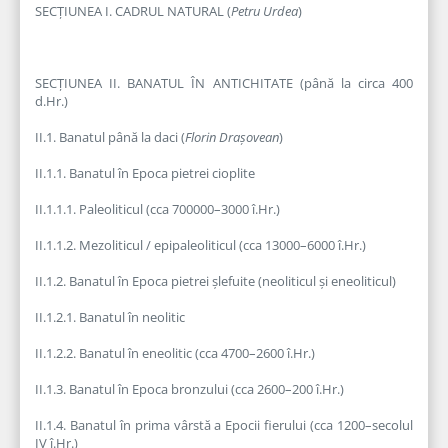
SECȚIUNEA I. CADRUL NATURAL (
Petru Urdea
)
SECȚIUNEA II. BANATUL ÎN ANTICHITATE (până la circa 400
d.Hr.)
II.1. Banatul până la daci (
Florin Drașovean
)
II.1.1. Banatul în Epoca pietrei cioplite
II.1.1.1. Paleoliticul (cca 700000–3000 î.Hr.)
II.1.1.2. Mezoliticul / epipaleoliticul (cca 13000–6000 î.Hr.)
II.1.2. Banatul în Epoca pietrei șlefuite (neoliticul și eneoliticul)
II.1.2.1. Banatul în neolitic
II.1.2.2. Banatul în eneolitic (cca 4700–2600 î.Hr.)
II.1.3. Banatul în Epoca bronzului (cca 2600–200 î.Hr.)
II.1.4. Banatul în prima vârstă a Epocii fierului (cca 1200–secolul
IV î.Hr.)