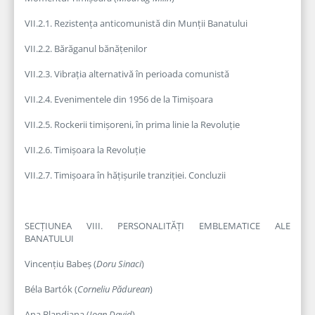
VII.2.1. Rezistența anticomunistă din Munții Banatului
VII.2.2. Bărăganul bănățenilor
VII.2.3. Vibrația alternativă în perioada comunistă
VII.2.4. Evenimentele din 1956 de la Timișoara
VII.2.5. Rockerii timișoreni, în prima linie la Revoluție
VII.2.6. Timișoara la Revoluție
VII.2.7. Timișoara în hățișurile tranziției. Concluzii
SECȚIUNEA VIII. PERSONALITĂȚI EMBLEMATICE ALE
BANATULUI
Vincențiu Babeș (
Doru Sinaci
)
Béla Bartók (
Corneliu Pădurean
)
Ana Blandiana (
Ioan David
)