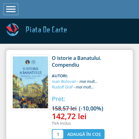
Jump to navigation
O istorie a Banatului.
Compendiu
AUTORI:
Ioan Bolovan
Rudolf Gräf
Pret:
158,57 lei
(-10,00%)
142,72 lei
TVA Inclus