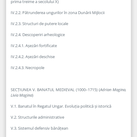
prima treime a secolului X)
IV.2.2. Pătrunderea ungurilor în zona Dunării Mijlocii
IV.2.3. Structuri de putere locale
IV.2.4. Descoperiri arheologice
IV.2.4.1. Așezări fortificate
IV.2.4.2. Așezări deschise
IV.2.4.3. Necropole
SECȚIUNEA V. BANATUL MEDIEVAL (1000–1715) (
Adrian Magina,
Livia Magina
)
V.1. Banatul în Regatul Ungar. Evoluția politică și istorică
V.2. Structurile administrative
V.3. Sistemul defensiv bănățean