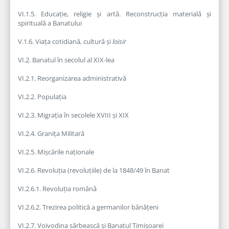
VI.1.5. Educație, religie și artă. Reconstrucția materială și
spirituală a Banatului
V.1.6. Viața cotidiană, cultură și
loisir
VI.2. Banatul în secolul al XIX-lea
VI.2.1. Reorganizarea administrativă
VI.2.2. Populația
VI.2.3. Migrația în secolele XVIII și XIX
VI.2.4. Granița Militară
VI.2.5. Mișcările naționale
VI.2.6. Revoluția (revoluțiile) de la 1848/49 în Banat
VI.2.6.1. Revoluția română
VI.2.6.2. Trezirea politică a germanilor bănățeni
VI.2.7. Voivodina sârbească și Banatul Timișoarei