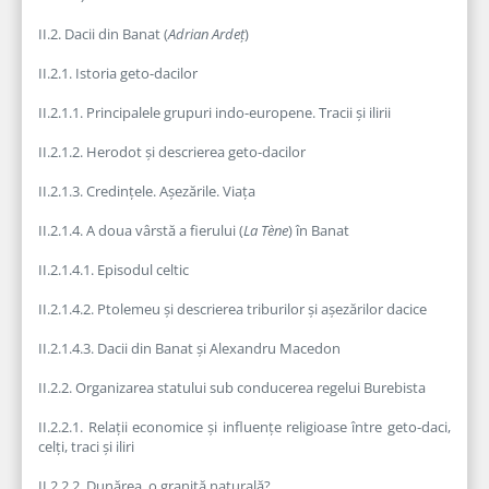
II.2. Dacii din Banat (
Adrian Ardeț
)
II.2.1. Istoria geto-dacilor
II.2.1.1. Principalele grupuri indo-europene. Tracii și ilirii
II.2.1.2. Herodot și descrierea geto-dacilor
II.2.1.3. Credințele. Așezările. Viața
II.2.1.4. A doua vârstă a fierului (
La Tène
) în Banat
II.2.1.4.1. Episodul celtic
II.2.1.4.2. Ptolemeu și descrierea triburilor și așezărilor dacice
II.2.1.4.3. Dacii din Banat și Alexandru Macedon
II.2.2. Organizarea statului sub conducerea regelui Burebista
II.2.2.1. Relații economice și influențe religioase între geto-daci,
celți, traci și iliri
II.2.2.2. Dunărea, o graniță naturală?