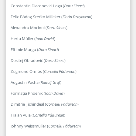
Constantin Diaconovici Loga (
Doru Sinaci
)
Felix-Bódog-Srećko Milleker (
Florin Drașovean
)
Alexandru Mocioni (
Doru Sinaci
)
Herta Müller (
Ioan David
)
Eftimie Murgu (
Doru Sinaci
)
Dositej Obradović (
Doru Sinaci
)
Zsigmond Ormós (
Corneliu Pădurean
)
Augustin Pacha (
Rudolf Gräf
)
Formația Phoenix (
Ioan David
)
Dimitrie Țichindeal (
Corneliu Pădurean
)
Traian Vuia (
Corneliu Pădurean
)
Johnny Weissmüller (
Corneliu Pădurean
)