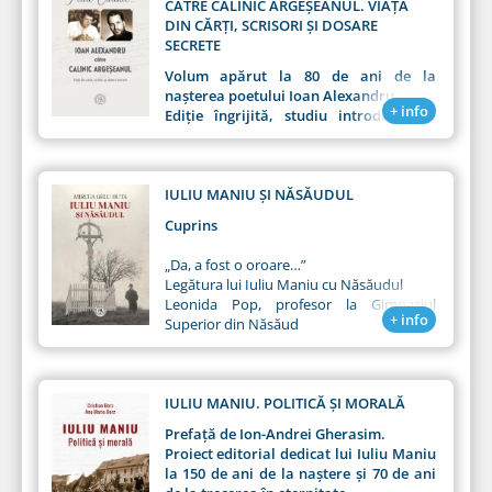
CĂTRE CALINIC ARGEȘEANUL. VIAȚA
DIN CĂRȚI, SCRISORI ȘI DOSARE
SECRETE
Volum apărut la 80 de ani de la
naşterea poetului Ioan Alexandru
+ info
Ediție îngrijită, studiu introductiv și
note de Adrian Alui Gheorghe
IULIU MANIU ŞI NĂSĂUDUL
Cuprins
„Da, a fost o oroare…”
Legătura lui Iuliu Maniu cu Năsăudul
Leonida Pop, profesor la Gimnaziul
+ info
Superior din Năsăud
1. Despre familie și pregătirea școlară
2. Activitatea în Partidul Național
Țărănesc
3. Congresul Partidului Național
IULIU MANIU. POLITICĂ ȘI MORALĂ
Țărănesc din județul Năsăud, anul 1946
Prefață de Ion-Andrei Gherasim.
4. Campania electorală din anul 1946
Proiect editorial dedicat lui Iuliu Maniu
la 150 de ani de la naștere și 70 de ani