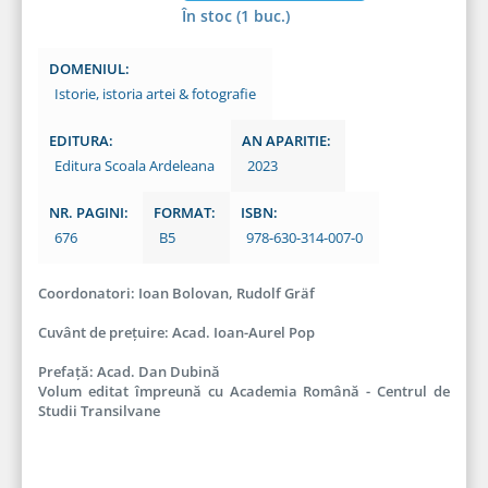
În stoc (1 buc.)
DOMENIUL:
Istorie, istoria artei & fotografie
EDITURA:
AN APARITIE:
Editura Scoala Ardeleana
2023
NR. PAGINI:
FORMAT:
ISBN:
676
B5
978-630-314-007-0
Coordonatori: Ioan Bolovan, Rudolf Gräf
Cuvânt de prețuire: Acad. Ioan-Aurel Pop
Prefață: Acad. Dan Dubină
Volum editat împreună cu Academia Română - Centrul de
Studii Transilvane