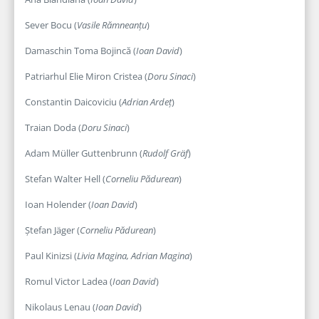
Sever Bocu (
Vasile Rămneanțu
)
Damaschin Toma Bojincă (
Ioan David
)
Patriarhul Elie Miron Cristea (
Doru Sinaci
)
Constantin Daicoviciu (
Adrian Ardeț
)
Traian Doda (
Doru Sinaci
)
Adam Müller Guttenbrunn (
Rudolf Gräf
)
Stefan Walter Hell (
Corneliu Pădurean
)
Ioan Holender (
Ioan David
)
Ștefan Jäger (
Corneliu Pădurean
)
Paul Kinizsi (
Livia Magina, Adrian Magina
)
Romul Victor Ladea (
Ioan David
)
Nikolaus Lenau (
Ioan David
)