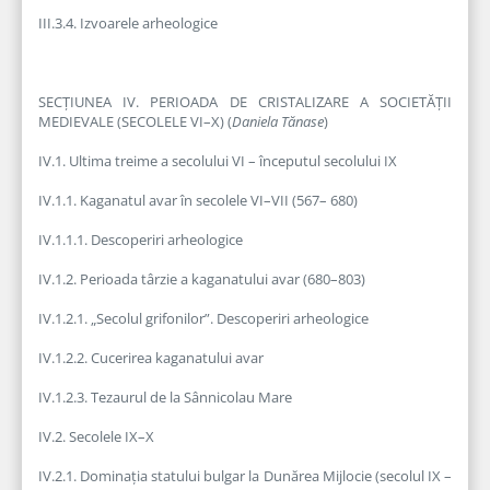
III.3.4. Izvoarele arheologice
SECȚIUNEA IV. PERIOADA DE CRISTALIZARE A SOCIETĂȚII
MEDIEVALE (SECOLELE VI–X) (
Daniela Tănase
)
IV.1. Ultima treime a secolului VI – începutul secolului IX
IV.1.1. Kaganatul avar în secolele VI–VII (567– 680)
IV.1.1.1. Descoperiri arheologice
IV.1.2. Perioada târzie a kaganatului avar (680–803)
IV.1.2.1. „Secolul grifonilor”. Descoperiri arheologice
IV.1.2.2. Cucerirea kaganatului avar
IV.1.2.3. Tezaurul de la Sânnicolau Mare
IV.2. Secolele IX–X
IV.2.1. Dominația statului bulgar la Dunărea Mijlocie (secolul IX –