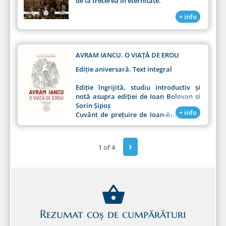
de la trecerea în eternitate.
+ info
AVRAM IANCU. O VIAȚĂ DE EROU
Ediție aniversară. Text integral
Ediție îngrijită, studiu introductiv și
notă asupra ediției de Ioan Bolovan și
Sorin Șipoș
+ info
Cuvânt de prețuire de Ioan-Aurel Pop,
Președintele Academiei Române
Prefață de Liviu Maior
›
1 of 4
Rezumat coș de cumpărături