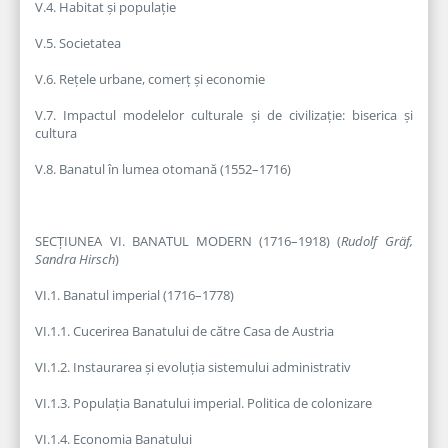
V.4. Habitat și populație
V.5. Societatea
V.6. Rețele urbane, comerț și economie
V.7. Impactul modelelor culturale și de civilizație: biserica și
cultura
V.8. Banatul în lumea otomană (1552–1716)
SECȚIUNEA VI. BANATUL MODERN (1716–1918) (
Rudolf Gräf,
Sandra Hirsch
)
VI.1. Banatul imperial (1716–1778)
VI.1.1. Cucerirea Banatului de către Casa de Austria
VI.1.2. Instaurarea și evoluția sistemului administrativ
VI.1.3. Populația Banatului imperial. Politica de colonizare
VI.1.4. Economia Banatului