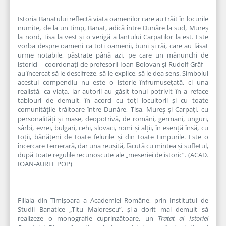
Istoria Banatului reflectă viața oamenilor care au trăit în locurile
numite, de la un timp, Banat, adică între Dunăre la sud, Mureș
la nord, Tisa la vest și o verigă a lanțului Carpaților la est. Este
vorba despre oameni ca toți oamenii, buni și răi, care au lăsat
urme notabile, păstrate până azi, pe care un mănunchi de
istorici – coordonați de profesorii Ioan Bolovan și Rudolf Gräf –
au încercat să le descifreze, să le explice, să le dea sens. Simbolul
acestui compendiu nu este o istorie înfrumusețată, ci una
realistă, ca viața, iar autorii au găsit tonul potrivit în a reface
tablouri de demult, în acord cu toți locuitorii și cu toate
comunitățile trăitoare între Dunăre, Tisa, Mureș și Carpați, cu
personalități și mase, deopotrivă, de români, germani, unguri,
sârbi, evrei, bulgari, cehi, slovaci, romi și alții, în esență însă, cu
toții, bănățeni de toate felurile și din toate timpurile. Este o
încercare temerară, dar una reușită, făcută cu mintea și sufletul,
după toate regulile recunoscute ale „meseriei de istoric”. (ACAD.
IOAN-AUREL POP)
Filiala din Timișoara a Academiei Române, prin Institutul de
Studii Banatice „Titu Maiorescu”, și-a dorit mai demult să
realizeze o monografie cuprinzătoare, un
Tratat al Istoriei