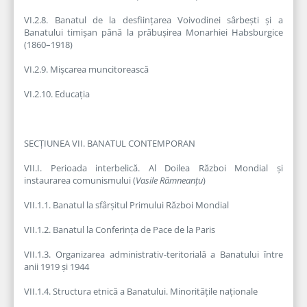
VI.2.8. Banatul de la desființarea Voivodinei sârbești și a
Banatului timișan până la prăbușirea Monarhiei Habsburgice
(1860–1918)
VI.2.9. Mișcarea muncitorească
VI.2.10. Educația
SECȚIUNEA VII. BANATUL CONTEMPORAN
VII.I. Perioada interbelică. Al Doilea Război Mondial și
instaurarea comunismului (
Vasile Rămneanțu
)
VII.1.1. Banatul la sfârșitul Primului Război Mondial
VII.1.2. Banatul la Conferința de Pace de la Paris
VII.1.3. Organizarea administrativ-teritorială a Banatului între
anii 1919 și 1944
VII.1.4. Structura etnică a Banatului. Minoritățile naționale