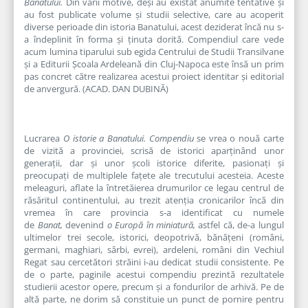
Banatului.
Din varii motive, deși au existat anumite tentative și
au fost publicate volume și studii selective, care au acoperit
diverse perioade din istoria Banatului, acest deziderat încă nu s-
a îndeplinit în forma și ținuta dorită. Compendiul care vede
acum lumina tiparului sub egida Centrului de Studii Transilvane
și a Editurii Școala Ardeleană din Cluj-Napoca este însă un prim
pas concret către realizarea acestui proiect identitar și editorial
de anvergură. (ACAD. DAN DUBINĂ)
Lucrarea
O istorie a Banatului. Compendiu
se vrea o nouă carte
de vizită a provinciei, scrisă de istorici aparținând unor
generații, dar și unor școli istorice diferite, pasionați și
preocupați de multiplele fațete ale trecutului acesteia. Aceste
meleaguri, aflate la întretăierea drumurilor ce legau centrul de
răsăritul continentului, au trezit atenția cronicarilor încă din
vremea în care provincia s-a identificat cu numele
de
Banat,
devenind
o Europă în miniatură,
astfel că, de-a lungul
ultimelor trei secole, istorici, deopotrivă, bănățeni (români,
germani, maghiari, sârbi, evrei), ardeleni, români din Vechiul
Regat sau cercetători străini i-au dedicat studii consistente. Pe
de o parte, paginile acestui compendiu prezintă rezultatele
studierii acestor opere, precum și a fondurilor de arhivă. Pe de
altă parte, ne dorim să constituie un punct de pornire pentru