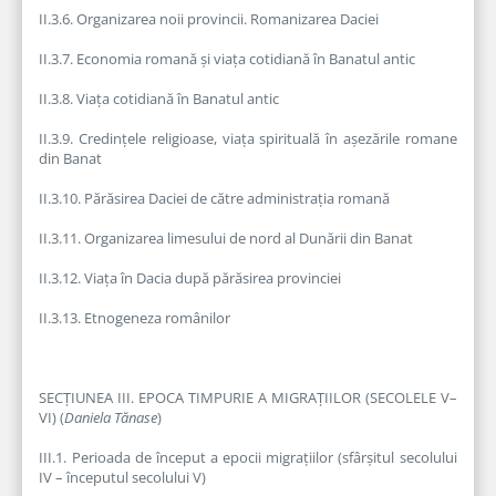
II.3.6. Organizarea noii provincii. Romanizarea Daciei
II.3.7. Economia romană și viața cotidiană în Banatul antic
II.3.8. Viața cotidiană în Banatul antic
II.3.9. Credințele religioase, viața spirituală în așezările romane
din Banat
II.3.10. Părăsirea Daciei de către administrația romană
II.3.11. Organizarea limesului de nord al Dunării din Banat
II.3.12. Viața în Dacia după părăsirea provinciei
II.3.13. Etnogeneza românilor
SECȚIUNEA III. EPOCA TIMPURIE A MIGRAȚIILOR (SECOLELE V–
VI) (
Daniela Tănase
)
III.1. Perioada de început a epocii migrațiilor (sfârșitul secolului
IV – începutul secolului V)