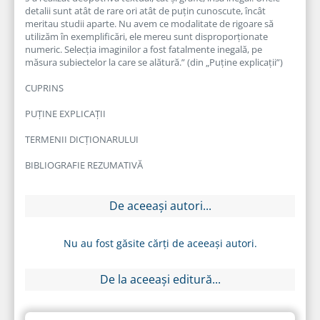
detalii sunt atât de rare ori atât de puţin cunoscute, încât
meritau studii aparte. Nu avem ce modalitate de rigoare să
utilizăm în exemplificări, ele mereu sunt disproporţionate
numeric. Selecţia imaginilor a fost fatalmente inegală, pe
măsura subiectelor la care se alătură.” (din „Puţine explicaţii”)
CUPRINS
PUŢINE EXPLICAŢII
TERMENII DICȚIONARULUI
BIBLIOGRAFIE REZUMATIVĂ
De aceeași autori...
Nu au fost găsite cărți de aceeași autori.
De la aceeași editură...