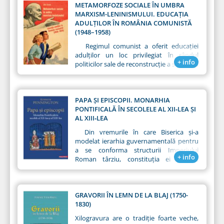
METAMORFOZE SOCIALE ÎN UMBRA
MARXISM-LENINISMULUI. EDUCAŢIA
ADULŢILOR ÎN ROMÂNIA COMUNISTĂ
(1948–1958)
Regimul comunist a oferit educaţiei
adulţilor un loc privilegiat în rândul
+ info
politicilor sale de reconstrucţie a societăţii
conform noilor dogme ideologice.
Materializarea practică a reprezentat nu
doar adoptarea modelului sovietic, ci şi
convingerea liderilor politici autohtoni că
PAPA ŞI EPISCOPII. MONARHIA
adeziunea maselor la noul regim nu
PONTIFICALĂ ÎN SECOLELE AL XII‑LEA ŞI
putea fi realizată altfel decât prin investiţii
AL XIII‑LEA
materiale şi umane în acest segment al
Din vremurile în care Biserica şi-a
educaţiei.
modelat ierarhia guvernamentală pentru
a se conforma structurii Imperiului
+ info
Roman târziu, constituţia ei a fost
monarhică. Timp de secole constituţia
Bisericii nu a fost supusă unei analize
serioase. Oricum, în timpul secolului al
XI‑lea, rolul propriu‑zis pe care Biserica îl
GRAVORII ÎN LEMN DE LA BLAJ (1750-
are în societate a devenit un subiect de
1830)
dezbateri intense, generând o vastă
Xilogravura are o tradiție foarte veche,
literatură de tratate polemice