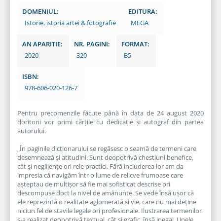
DOMENIUL:
EDITURA:
Istorie, istoria artei & fotografie
MEGA
AN APARITIE:
NR. PAGINI:
FORMAT:
2020
320
B5
ISBN:
978-606-020-126-7
Pentru precomenzile făcute până în data de 24 august 2020
doritorii vor primi cărțile cu dedicație și autograf din partea
autorului.
„În paginile dicţionarului se regăsesc o seamă de termeni care
desemnează şi atitudini. Sunt deopotrivă chestiuni benefice,
cât şi neglijenţe ori rele practici. Fără includerea lor am da
impresia că navigăm într o lume de relicve frumoase care
aşteptau de multişor să fie mai sofisticat descrise ori
descompuse doct la nivel de amănunte. Se vede însă uşor că
ele reprezintă o realitate aglomerată şi vie, care nu mai deţine
niciun fel de stavile legale ori profesionale. Ilustrarea termenilor
s-a realizat deopotrivă textual, cât şi grafic, însă inegal. Unele