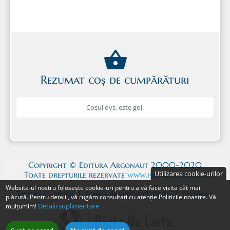
În 1981 a publicat, împreună cu Zoe
Petre, comentariul la piesa lui Eschyl
Cei
Șapte împotriva Tebei.
Lucrarea a apărut la
Editura Academiei în colaborare cu
editura franceză „Les Belles Lettres”.
Rezumat coș de cumpărături
Coșul dvs. este gol.
Copyright © Editura Argonaut 2000-2020
Utilizarea cookie-urilor
Toate drepturile rezervate
www.piatadecarte.ro
Website-ul nostru folosește cookie-uri pentru a vă face vizita cât mai
Termeni și Condiții
|
Politica de Confidențialitate
|
Cookie-uri
plăcută. Pentru detalii, vă rugăm consultați cu atenție Politicile noastre. Vă
Detalii suplimentare
mulțumim!