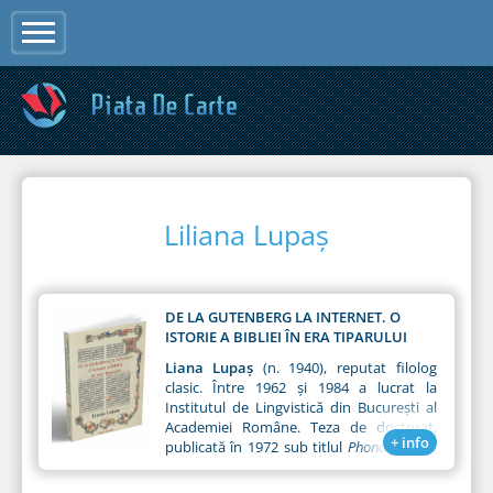
Jump to navigation
Liliana Lupaș
DE LA GUTENBERG LA INTERNET. O
ISTORIE A BIBLIEI ÎN ERA TIPARULUI
Liana Lupaș
(n. 1940), reputat filolog
clasic. Între 1962 și 1984 a lucrat la
Institutul de Lingvistică din București al
Academiei Române. Teza de doctorat,
+ info
publicată în 1972 sub titlul
Phonologie du
grec attique,
a primit de la Academie
premiul Timotei Cipariu.